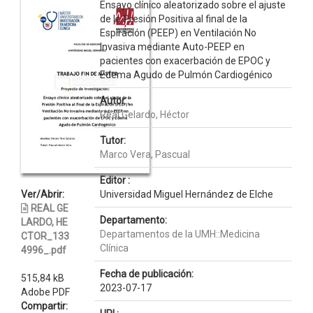
Ensayo clínico aleatorizado sobre el ajuste
de la Presión Positiva al final de la
Espiración (PEEP) en Ventilación No
Invasiva mediante Auto-PEEP en
pacientes con exacerbación de EPOC y
Edema Agudo de Pulmón Cardiogénico
Autor :
Real Gelardo, Héctor
Tutor:
Marco Vera, Pascual
Editor :
Ver/Abrir:
Universidad Miguel Hernández de Elche
REAL GE
Departamento:
LARDO, HE
Departamentos de la UMH::Medicina
CTOR_133
Clínica
4996_.pdf
Fecha de publicación:
515,84 kB
2023-07-17
Adobe PDF
Compartir: