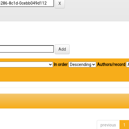
In order
Authors/record
previous
1