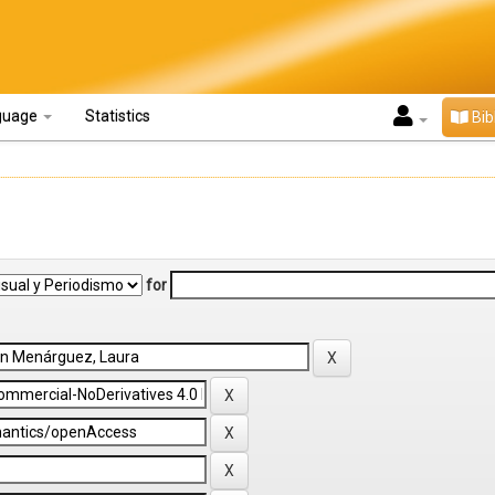
guage
Statistics
Bib
for