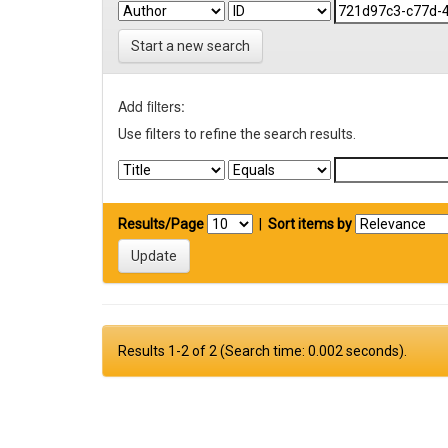
Start a new search
Add filters:
Use filters to refine the search results.
Results/Page
|
Sort items by
Results 1-2 of 2 (Search time: 0.002 seconds).