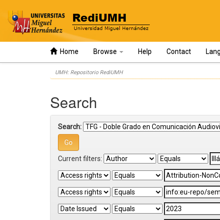
Home
Browse
Help
Contact
Lan
Skip
UMH: Repositorio RediUMH
navigation
Search
Search:
Current filters: