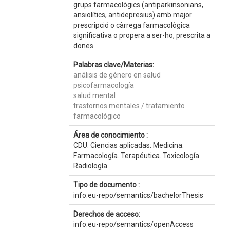
grups farmacològics (antiparkinsonians,
ansiolítics, antidepresius) amb major
prescripció o càrrega farmacològica
significativa o propera a ser-ho, prescrita a
dones.
Palabras clave/Materias:
análisis de género en salud
psicofarmacología
salud mental
trastornos mentales / tratamiento
farmacológico
Área de conocimiento :
CDU: Ciencias aplicadas: Medicina:
Farmacología. Terapéutica. Toxicología.
Radiología
Tipo de documento :
info:eu-repo/semantics/bachelorThesis
Derechos de acceso:
info:eu-repo/semantics/openAccess