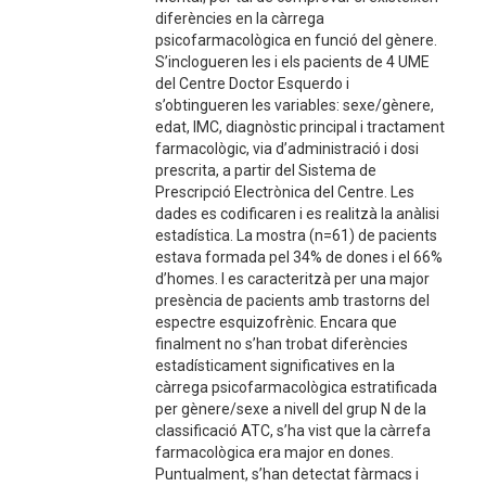
diferències en la càrrega
psicofarmacològica en funció del gènere.
S’inclogueren les i els pacients de 4 UME
del Centre Doctor Esquerdo i
s’obtingueren les variables: sexe/gènere,
edat, IMC, diagnòstic principal i tractament
farmacològic, via d’administració i dosi
prescrita, a partir del Sistema de
Prescripció Electrònica del Centre. Les
dades es codificaren i es realitzà la anàlisi
estadística. La mostra (n=61) de pacients
estava formada pel 34% de dones i el 66%
d’homes. I es caracteritzà per una major
presència de pacients amb trastorns del
espectre esquizofrènic. Encara que
finalment no s’han trobat diferències
estadísticament significatives en la
càrrega psicofarmacològica estratificada
per gènere/sexe a nivell del grup N de la
classificació ATC, s’ha vist que la càrrefa
farmacològica era major en dones.
Puntualment, s’han detectat fàrmacs i