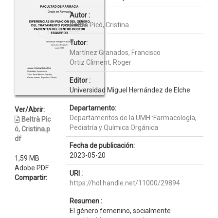
Autor :
Beltrà Picó, Cristina
Tutor:
Martínez Granados, Francisco
Ortiz Climent, Roger
Editor :
Universidad Miguel Hernández de Elche
Departamento:
Ver/Abrir:
Departamentos de la UMH::Farmacología,
Beltrà Pic
Pediatría y Química Orgánica
ó, Cristina.p
df
Fecha de publicación:
2023-05-20
1,59 MB
Adobe PDF
URI :
Compartir:
https://hdl.handle.net/11000/29894
Resumen :
El género femenino, socialmente