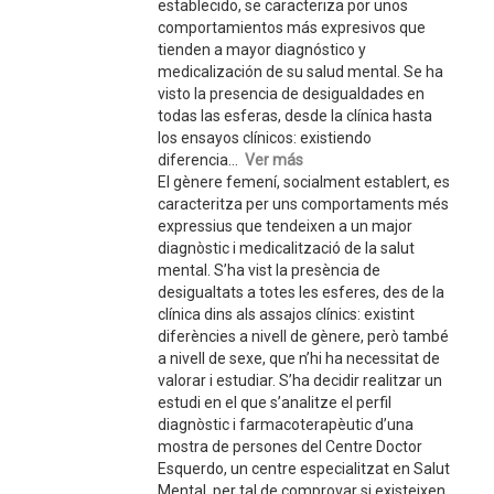
establecido, se caracteriza por unos
comportamientos más expresivos que
tienden a mayor diagnóstico y
medicalización de su salud mental. Se ha
visto la presencia de desigualdades en
todas las esferas, desde la clínica hasta
los ensayos clínicos: existiendo
diferencia...
Ver más
El gènere femení, socialment establert, es
caracteritza per uns comportaments més
expressius que tendeixen a un major
diagnòstic i medicalització de la salut
mental. S’ha vist la presència de
desigualtats a totes les esferes, des de la
clínica dins als assajos clínics: existint
diferències a nivell de gènere, però també
a nivell de sexe, que n’hi ha necessitat de
valorar i estudiar. S’ha decidir realitzar un
estudi en el que s’analitze el perfil
diagnòstic i farmacoterapèutic d’una
mostra de persones del Centre Doctor
Esquerdo, un centre especialitzat en Salut
Mental, per tal de comprovar si existeixen