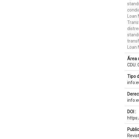
stands
condi
Loan 
Transf
distr
stand
transf
Loan 
Área 
CDU: 
Tipo 
info:
Derec
info:
DOI :
https
Publi
Revist