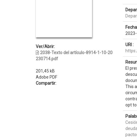
Depar
Depar
Fecha
2023-
URI :
Ver/Abrir:
https
2038-Texto del artículo-8914-1-10-20
230714.pdf
Resum
El pre
201,45 kB
descue
Adobe PDF
docum
Compartir:
This a
circum
contra
opt t
Palab
Cesió
deuda
pacto