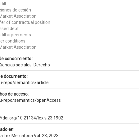
till
ciones de cesión
Market Association
er of contractual position
essed debt
still agreements
er conditions
Market Association
de conocimiento :
Ciencias sociales: Derecho
de documento :
eu-repo/semantics/article
hos de acceso:
eu-repo/semantics/openAccess
://doi.org/10.21134/lex.vi23.1902
cado en:
a Lex Mercatoria Vol. 23, 2023