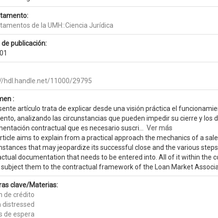
tamento:
tamentos de la UMH::Ciencia Jurídica
 de publicación:
01
://hdl.handle.net/11000/29795
en :
sente artículo trata de explicar desde una visión práctica el funciona
nto, analizando las circunstancias que pueden impedir su cierre y los di
entación contractual que es necesario suscri...
Ver más
rticle aims to explain from a practical approach the mechanics of a sale
stances that may jeopardize its successful close and the various steps
ctual documentation that needs to be entered into. All of it within the 
o subject them to the contractual framework of the Loan Market Associ
ras clave/Materias:
n de crédito
 distressed
s de espera