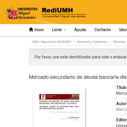
Inicio
Listar
Ayuda
Contacto
Idi
Skip
UMH: Repositorio RediUMH
Revistas y Congresos
Revistas
navigation
Por favor, use este identificador para citar o enlaza
Mercado secundario de deuda bancaria dis
Título 
Merca
Autor 
Marco
Editor 
Unive