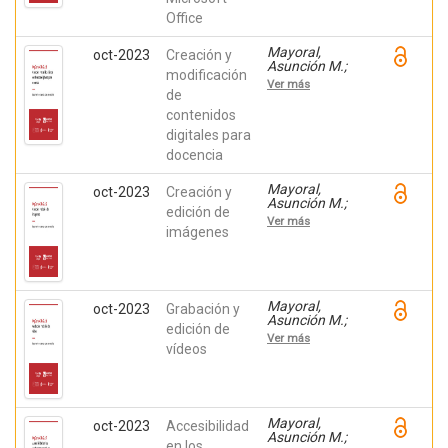
Federico
Office
Mayoral,
oct-2023
Creación y
Asunción M.;
modificación
Montiel Ruiz,
Ver más
Francisco J.;
de
Amérigo
contenidos
Moreno, F.
digitales para
Javier; Botella,
Federico
docencia
Mayoral,
oct-2023
Creación y
Asunción M.;
edición de
Montiel Ruiz,
Ver más
Francisco J.;
imágenes
Amérigo
Moreno, F.
Javier; Botella,
Federico
Mayoral,
oct-2023
Grabación y
Asunción M.;
edición de
Montiel Ruiz,
Ver más
Francisco J.;
vídeos
Amérigo
Moreno, F.
Javier; Botella,
Federico
Mayoral,
oct-2023
Accesibilidad
Asunción M.;
en los