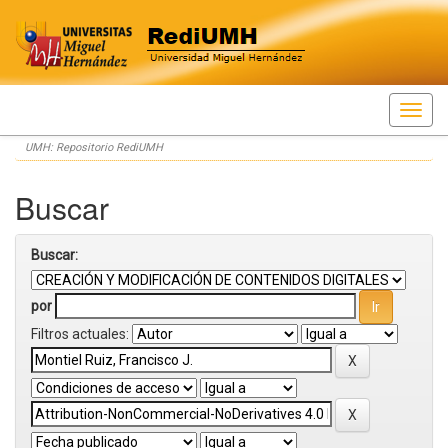
Skip
UMH: Repositorio RediUMH
navigation
Buscar
Buscar:
por
Filtros actuales: