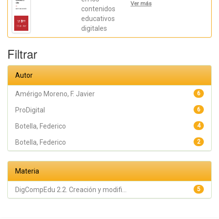
Montiel Ruiz,
Ver más
Francisco J.;
contenidos
Amérigo
educativos
Moreno, F.
digitales
Javier; Botella,
Federico
Filtrar
Autor
Amérigo Moreno, F. Javier
6
ProDigital
6
Botella, Federico
4
Botella, Federico
2
Materia
DigCompEdu 2.2. Creación y modifi...
5