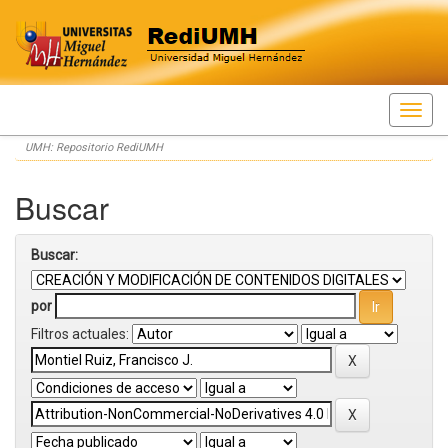
Skip
UMH: Repositorio RediUMH
navigation
Buscar
Buscar:
por
Filtros actuales: