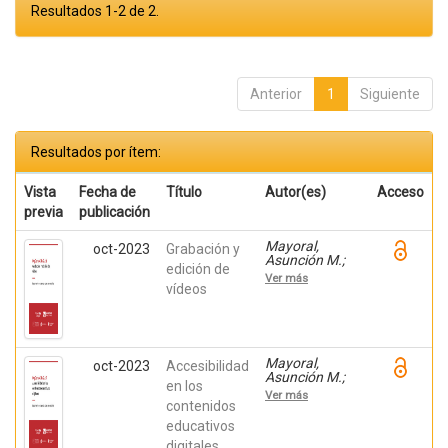
Resultados 1-2 de 2.
Anterior
1
Siguiente
Resultados por ítem:
Vista
Fecha de
Título
Autor(es)
Acceso
previa
publicación
Mayoral,
oct-2023
Grabación y
Asunción M.;
edición de
Montiel Ruiz,
Ver más
Francisco J.;
vídeos
Amérigo
Moreno, F.
Javier; Botella,
Federico
Mayoral,
oct-2023
Accesibilidad
Asunción M.;
en los
Montiel Ruiz,
Ver más
Francisco J.;
contenidos
Amérigo
educativos
Moreno, F.
digitales
Javier; Botella,