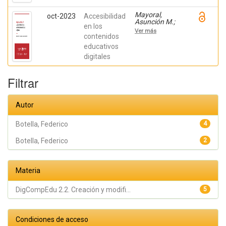
Federico
Mayoral,
oct-2023
Accesibilidad
Asunción M.;
en los
Montiel Ruiz,
Ver más
Francisco J.;
contenidos
Amérigo
educativos
Moreno, F.
digitales
Javier; Botella,
Federico
Filtrar
Autor
Botella, Federico
4
Botella, Federico
2
Materia
DigCompEdu 2.2. Creación y modifi...
5
Condiciones de acceso