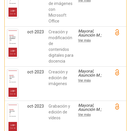
Ver más
Francisco J.;
de imágenes
Amérigo
con
Moreno, F.
Microsoft
Javier; Botella,
Federico
Office
Mayoral,
oct-2023
Creación y
Asunción M.;
modificación
Montiel Ruiz,
Ver más
Francisco J.;
de
Amérigo
contenidos
Moreno, F.
digitales para
Javier; Botella,
Federico
docencia
Mayoral,
oct-2023
Creación y
Asunción M.;
edición de
Montiel Ruiz,
Ver más
Francisco J.;
imágenes
Amérigo
Moreno, F.
Javier; Botella,
Federico
Mayoral,
oct-2023
Grabación y
Asunción M.;
edición de
Montiel Ruiz,
Ver más
Francisco J.;
vídeos
Amérigo
Moreno, F.
Javier; Botella,