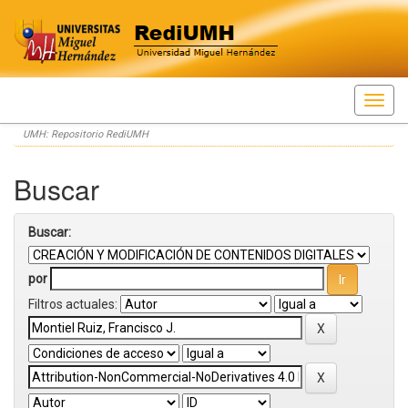
Skip
UMH: Repositorio RediUMH
navigation
Buscar
Buscar:
por
Filtros actuales: