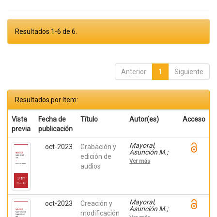
Resultados 1-6 de 6.
Anterior
1
Siguiente
Resultados por ítem:
Vista
Fecha de
Título
Autor(es)
Acceso
previa
publicación
Mayoral,
oct-2023
Grabación y
Asunción M.;
edición de
Montiel Ruiz,
Ver más
Francisco J.;
audios
Amérigo
Moreno, F.
Javier; Botella,
Federico
Mayoral,
oct-2023
Creación y
Asunción M.;
modificación
Montiel Ruiz,