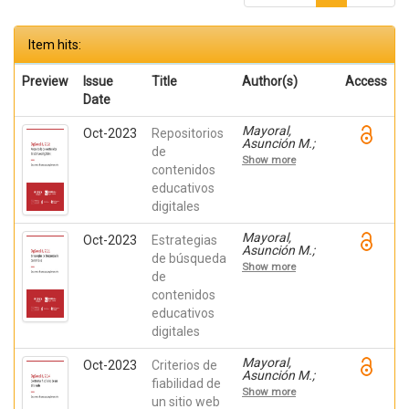
Item hits:
Preview
Issue
Title
Author(s)
Access
Date
Mayoral,
Oct-2023
Repositorios
Asunción M.;
de
Montiel Ruiz,
Show more
Francisco J.;
contenidos
Amérigo
educativos
Moreno, F.
digitales
Javier; Botella,
Federico
Mayoral,
Oct-2023
Estrategias
Asunción M.;
de búsqueda
Montiel Ruiz,
Show more
Francisco J.;
de
Amérigo
contenidos
Moreno, F.
educativos
Javier; Botella,
Federico
digitales
Mayoral,
Oct-2023
Criterios de
Asunción M.;
fiabilidad de
Montiel Ruiz,
Show more
Francisco J.;
un sitio web