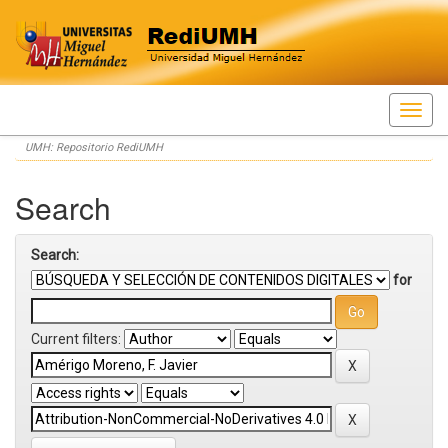
Skip
UMH: Repositorio RediUMH
navigation
Search
Search:
for
Current filters: