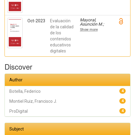
Amérigo
Moreno, F.
Javier; Botella,
Federico
Mayoral,
Oct-2023
Evaluación
Asunción M.;
de la calidad
Montiel Ruiz,
Show more
Francisco J.;
de los
Amérigo
contenidos
Moreno, F.
educativos
Javier; Botella,
Federico
digitales
Discover
Author
Botella, Federico
4
Montiel Ruiz, Francisco J.
4
ProDigital
4
Subject