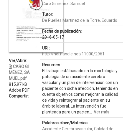
Caro Giménez, Samuel
Tutor:
De Puelles Martínez de la Torre, Eduardo
Fecha de publicación:
2016-05-17
URI :
http://hdl.handle.net/11000/2961
Ver/Abrir:
Resumen :
CARO GI
El trabajo está basado en la morfología y
MÉNEZ, SA
patología de un accidente cerebro
MUEL.pdf
vascular y un plan de intervención con un
815,97 kB
paciente con dicha afección, teniendo en
Adobe PDF
cuenta objetivos como mejorar la calidad
Compartir:
de vida y reintegrar al paciente en su
ámbito laboral. La intervención fue
planteada para un pacien...
Ver más
Palabras clave/Materias:
Accidente Cerebrovascular, Calidad de