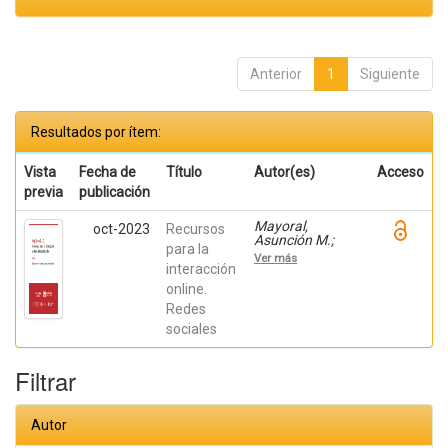
Anterior
1
Siguiente
Resultados por ítem:
Vista
Fecha de
Título
Autor(es)
Acceso
previa
publicación
Mayoral,
oct-2023
Recursos
Asunción M.;
para la
Montiel-Ruiz,
Ver más
Francisco José;
interacción
Amérigo Moreno,
online.
F. Javier; Botella,
Redes
Federico
sociales
Filtrar
Autor