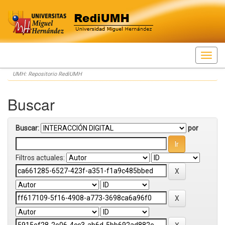
Skip
UMH: Repositorio RediUMH
navigation
Buscar
Buscar:
por
Filtros actuales: