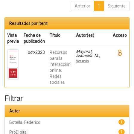
Anterior
1
Siguiente
Resultados por ítem:
Vista
Fecha de
Título
Autor(es)
Acceso
previa
publicación
Mayoral,
oct-2023
Recursos
Asunción M.;
para la
Montiel-Ruiz,
Ver más
Francisco José;
interacción
Amérigo Moreno,
online.
F. Javier; Botella,
Redes
Federico
sociales
Filtrar
Autor
Botella, Federico
1
ProDigital
1