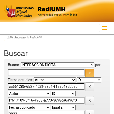
Skip
UMH: Repositorio RediUMH
navigation
Buscar
Buscar:
por
Filtros actuales: