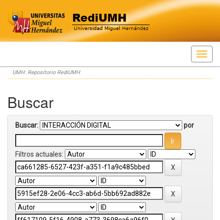
Skip
UMH: Repositorio RediUMH
navigation
Buscar
Buscar:
por
Filtros actuales: