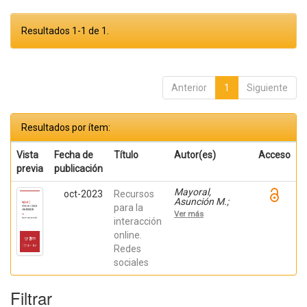
Resultados 1-1 de 1.
Anterior
1
Siguiente
Resultados por ítem:
Vista
Fecha de
Título
Autor(es)
Acceso
previa
publicación
Mayoral,
oct-2023
Recursos
Asunción M.;
para la
Montiel-Ruiz,
Ver más
Francisco José;
interacción
Amérigo Moreno,
online.
F. Javier; Botella,
Redes
Federico
sociales
Filtrar