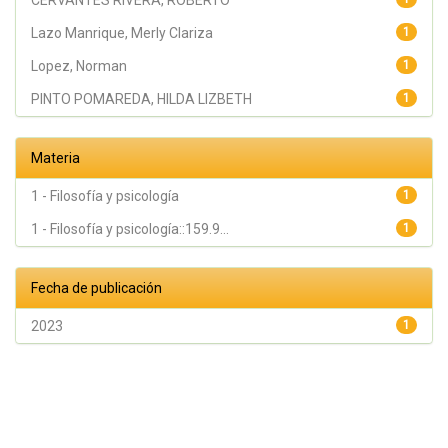
CERVANTES RIVERA, ROBERTO
Lazo Manrique, Merly Clariza
1
Lopez, Norman
1
PINTO POMAREDA, HILDA LIZBETH
1
Materia
1 - Filosofía y psicología
1
1 - Filosofía y psicología::159.9...
1
Fecha de publicación
2023
1