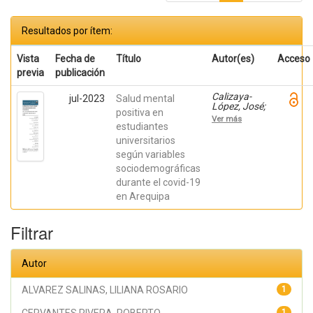
Resultados por ítem:
Vista
Fecha de
Título
Autor(es)
Acceso
previa
publicación
Calizaya-
jul-2023
Salud mental
López, José;
positiva en
PINTO
Ver más
POMAREDA,
estudiantes
HILDA
universitarios
LIZBETH;
según variables
ALVAREZ
SALINAS,
sociodemográficas
LILIANA
durante el covid-19
ROSARIO;
Lazo
en Arequipa
Manrique,
Merly
Clariza;
Filtrar
CERVANTES
RIVERA,
ROBERTO;
Lopez,
Autor
Norman
ALVAREZ SALINAS, LILIANA ROSARIO
1
1