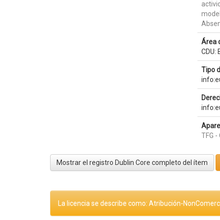
activi
model
Absen
Área 
CDU: B
Tipo 
info:
Derec
info:
Apare
TFG - 
Mostrar el registro Dublin Core completo del ítem
La licencia se describe como: Atribución-NonComerci