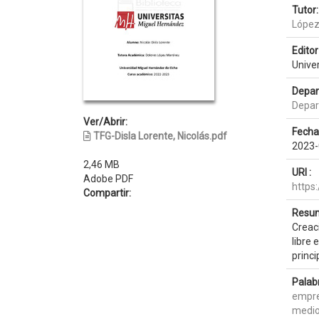
Tutor:
López
Editor 
Unive
Depar
Depar
Ver/Abrir:
Fecha
TFG-Disla Lorente, Nicolás.pdf
2023-
2,46 MB
URI :
Adobe PDF
https
Compartir:
Resum
Creaci
libre 
princi
Palab
empr
medio