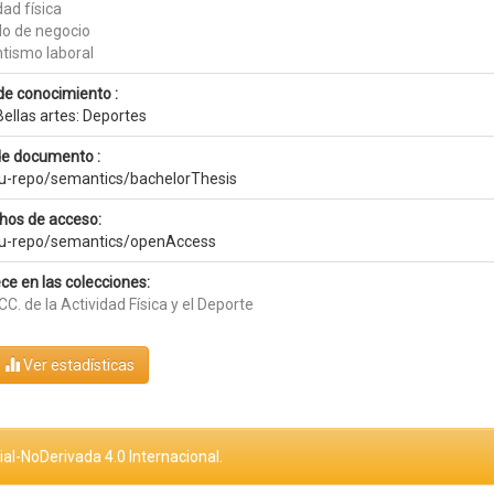
dad física
o de negocio
tismo laboral
de conocimiento :
ellas artes: Deportes
de documento :
eu-repo/semantics/bachelorThesis
hos de acceso:
eu-repo/semantics/openAccess
ce en las colecciones:
CC. de la Actividad Física y el Deporte
Ver estadísticas
al-NoDerivada 4.0 Internacional.