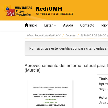
Inicio
Listar
Ayuda
Contacto
Idi
Skip
UMH: Repositorio RediUMH
Docente
ESTUDIOS DE GRADO (
navigation
Por favor, use este identificador para citar o enlaza
Aprovechamiento del entorno natural para la 
(Murcia)
Título 
Aprove
negoc
Autor 
Dilsa 