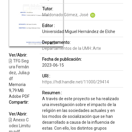
Tutor:
Maldonado Gómez, José
Editor :
Universidad Miguel Hernández de Elche
Departamento:
Departamentos de la UMH::Arte
Ver/Abrir:
Fecha de publicación:
TFG Seg
2023-06-15
ura Fernán
dez, Julia.p
URI :
df
https://hdl.handle.net/11000/29414
Memoria
9,79 MB
Resumen :
Adobe PDF
A través de este proyecto se ha realizado
Compartir:
una investigación sobre el impacto de la
religión en las sociedades actuales y en
Ver/Abrir:
los modos de socialización que se han
Anexo C
desarrollado a causa de la influencia de
odex Limitu
estas. Con ello, los distintos grupos
m.pdf