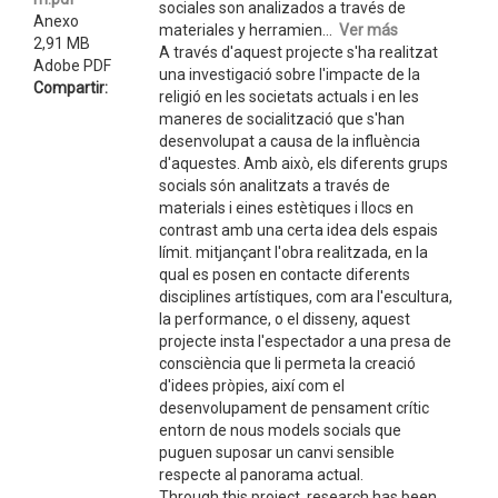
sociales son analizados a través de
Anexo
materiales y herramien...
Ver más
2,91 MB
A través d'aquest projecte s'ha realitzat
Adobe PDF
una investigació sobre l'impacte de la
Compartir:
religió en les societats actuals i en les
maneres de socialització que s'han
desenvolupat a causa de la influència
d'aquestes. Amb això, els diferents grups
socials són analitzats a través de
materials i eines estètiques i llocs en
contrast amb una certa idea dels espais
límit. mitjançant l'obra realitzada, en la
qual es posen en contacte diferents
disciplines artístiques, com ara l'escultura,
la performance, o el disseny, aquest
projecte insta l'espectador a una presa de
consciència que li permeta la creació
d'idees pròpies, així com el
desenvolupament de pensament crític
entorn de nous models socials que
puguen suposar un canvi sensible
respecte al panorama actual.
Through this project, research has been