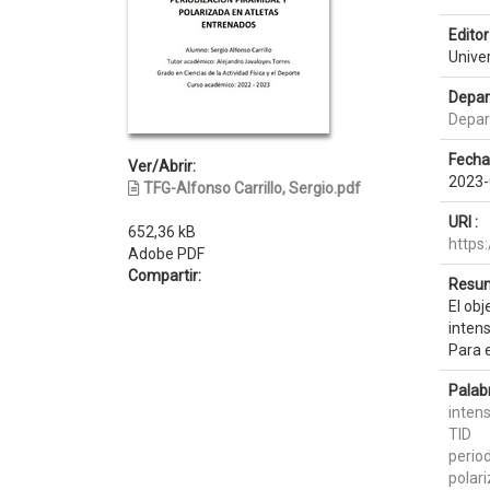
Editor 
Unive
Depar
Depar
Fecha
Ver/Abrir:
2023-
TFG-Alfonso Carrillo, Sergio.pdf
URI :
652,36 kB
https
Adobe PDF
Compartir:
Resum
El obj
inten
Para e
Palab
inten
TID
perio
polar