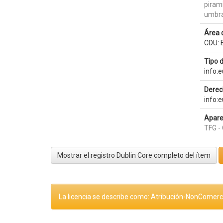
piram
umbra
Área 
CDU: B
Tipo 
info:
Derec
info:
Apare
TFG - 
Mostrar el registro Dublin Core completo del ítem
La licencia se describe como: Atribución-NonComerci