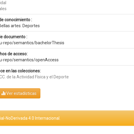
idal
les
de conocimiento :
ellas artes: Deportes
de documento :
eu-repo/semantics/bachelorThesis
hos de acceso:
eu-repo/semantics/openAccess
ce en las colecciones:
CC. de la Actividad Física y el Deporte
Ver estadísticas
al-NoDerivada 4.0 Internacional.