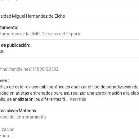
:
rsidad Miguel Hernández de Elche
tamento:
tamentos de la UMH::Ciencias del Deporte
 de publicación:
06
://hdl.handle.net/11000/29392
en :
etivo de esta revisión bibliográfica es analizar el tipo de periodización d
sidad en atletas entrenados para así, realizar una aproximación a la el
llo, se analizaron los diferentes ti...
Ver más
ras clave/Materias:
sidad del entrenamiento
dización
izada