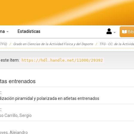
oma
Estadísticas
Bib
TFG)
Grado en Ciencias de la Actividad Física y del Deporte
TFG - CC. de la Activida
r este ítem:
https://hdl.handle.net/11000/29392
etas entrenados
:
dización piramidal y polarizada en atletas entrenados
:
o Carrillo, Sergio
oyes, Alejandro