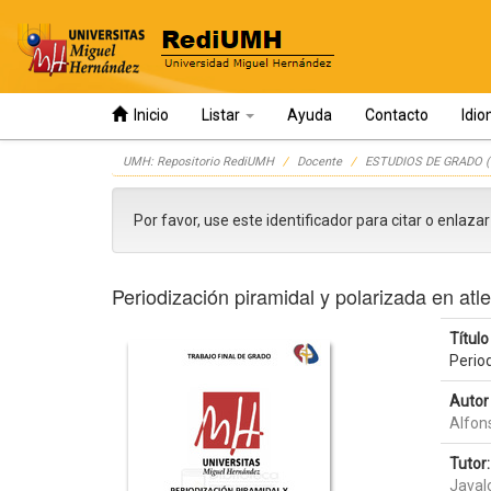
Inicio
Listar
Ayuda
Contacto
Idi
Skip
UMH: Repositorio RediUMH
Docente
ESTUDIOS DE GRADO (
navigation
Por favor, use este identificador para citar o enlaza
Periodización piramidal y polarizada en atl
Título 
Perio
Autor 
Alfons
Tutor:
Javal