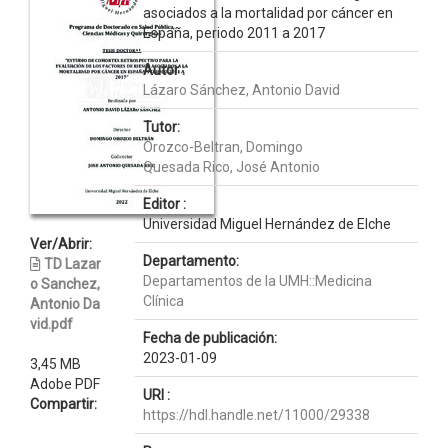
asociados a la mortalidad por cáncer en
España, periodo 2011 a 2017
Autor :
Lázaro Sánchez, Antonio David
Tutor:
Orozco-Beltran, Domingo
Quesada Rico, José Antonio
Editor :
Universidad Miguel Hernández de Elche
Ver/Abrir:
Departamento:
TD Lazar
Departamentos de la UMH::Medicina
o Sanchez,
Clínica
Antonio Da
vid.pdf
Fecha de publicación:
2023-01-09
3,45 MB
Adobe PDF
URI :
Compartir:
https://hdl.handle.net/11000/29338