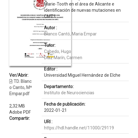
Marie-Tooth en el área de Alicante e
identificación de nuevas mutaciones en
CMT1
Autor :
Blanco Cantó, Maria Empar
Tutor:
Cabedo, Hugo
Díaz Marín, Carmen
Editor :
Ver/Abrir:
Universidad Miguel Hernández de Elche
TD. Blanc
Departamento:
o Canto, Mª
Instituto de Neurociencias
Empar.pdf
Fecha de publicación:
2,32 MB
2022-01-21
Adobe PDF
Compartir:
URI :
https://hdl.handle.net/11000/29119