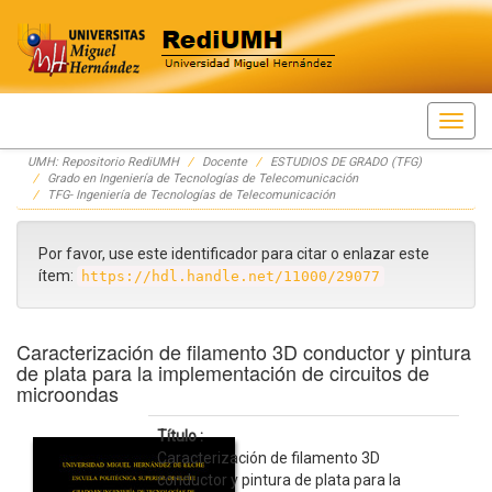
Skip
UMH: Repositorio RediUMH
Docente
ESTUDIOS DE GRADO (TFG)
navigation
Grado en Ingeniería de Tecnologías de Telecomunicación
TFG- Ingeniería de Tecnologías de Telecomunicación
Por favor, use este identificador para citar o enlazar este
ítem:
https://hdl.handle.net/11000/29077
Caracterización de filamento 3D conductor y pintura
de plata para la implementación de circuitos de
microondas
Título :
Caracterización de filamento 3D
conductor y pintura de plata para la