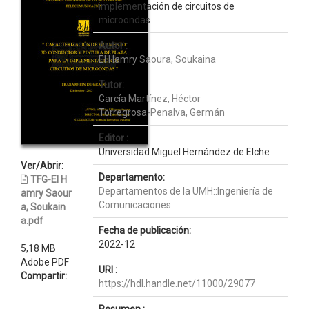
implementación de circuitos de
microondas
Autor :
El Hamry Saoura, Soukaina
Tutor:
García Martínez, Héctor
Torregrosa-Penalva, Germán
Editor :
Universidad Miguel Hernández de Elche
Ver/Abrir:
Departamento:
TFG-El H
Departamentos de la UMH::Ingeniería de
amry Saour
Comunicaciones
a, Soukain
a.pdf
Fecha de publicación:
2022-12
5,18 MB
Adobe PDF
URI :
Compartir:
https://hdl.handle.net/11000/29077