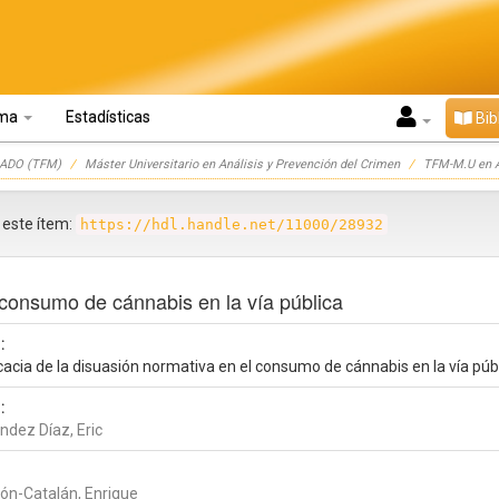
oma
Estadísticas
Bib
ADO (TFM)
Máster Universitario en Análisis y Prevención del Crimen
TFM-M.U en A
r este ítem:
https://hdl.handle.net/11000/28932
l consumo de cánnabis en la vía pública
:
cacia de la disuasión normativa en el consumo de cánnabis en la vía púb
:
ndez Díaz, Eric
jón-Catalán, Enrique