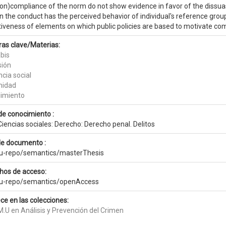
on)compliance of the norm do not show evidence in favor of the dissuas
n the conduct has the perceived behavior of individual's reference group 
iveness of elements on which public policies are based to motivate com
ras clave/Materias:
bis
sión
ncia social
imidad
imiento
de conocimiento :
iencias sociales: Derecho: Derecho penal. Delitos
de documento :
eu-repo/semantics/masterThesis
hos de acceso:
eu-repo/semantics/openAccess
ce en las colecciones:
.U en Análisis y Prevención del Crimen