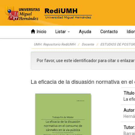
Inicio
Listar
Ayuda
Contacto
Idi
Skip
UMH: Repositorio RediUMH
Docente
ESTUDIOS DE POSTGR
navigation
Por favor, use este identificador para citar o enlaza
La eficacia de la disuasión normativa en e
Título 
La efi
Autor 
Herná
Tutor:
Barra