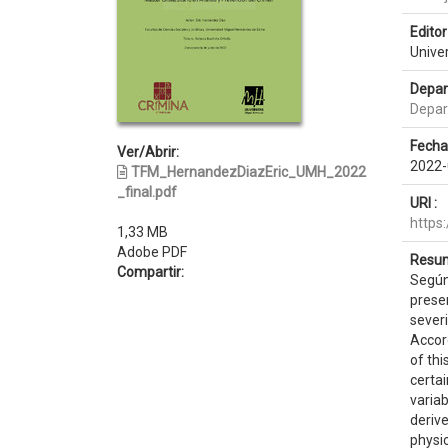
Editor 
Unive
Depar
Depar
Fecha
Ver/Abrir:
2022-
TFM_HernandezDiazEric_UMH_2022
_final.pdf
URI :
https
1,33 MB
Adobe PDF
Resum
Compartir:
Según 
presen
severi
Accord
of thi
certai
variab
derive
physic