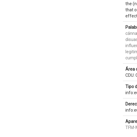
the (n
that o
effect
Palab
cánna
disua
influe
legit
cumpl
Área 
CDU: C
Tipo 
info:
Derec
info:
Apare
TFM-M