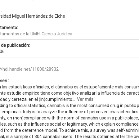
:
rsidad Miguel Hernández de Elche
tamento:
tamentos de la UMH::Ciencia Jurídica
 de publicación:
06
://hdl.handle.net/11000/28932
en :
las estadísticas oficiales, el cánnabis es el estupefaciente más consum
te estudio empírico tiene como objetivo analizar la influencia de carac
dad y certeza, en el (in)cumplimiento...
Ver más
ing to official statistics, cannabis is the most consumed drug in publi
s empirical study is to analyze the influence of perceived characteristic
nty, on (non)compliance with the norm of cannabis use in a public place
les, such as the influence social or legitimacy, which explain compliance
d from the deterrence model. To achieve this, a survey was self-adminis
al, in a sample of 304 cannabis users. The results obtained after the b