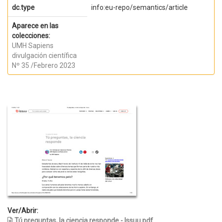
dc.type
info:eu-repo/semantics/article
Aparece en las
colecciones:
UMH Sapiens
divulgación científica
Nº 35 /Febrero 2023
Ver/Abrir:
Tú preguntas, la ciencia responde - Issuu.pdf