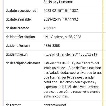
Sociales y Humanas
dc.date.accessioned
2023-02-15T10:44:33Z
dc.date.available
2023-02-15T10:44:33Z
dc.date.created
2023-02
dc.identifier.citation
UMH Sapiens, nº35, 2023
dc.identifier.issn
2386-3358
dc.identifier.uri
https://hdl.handle.net/11000/28919
dc.description.abstract
Estudiantes de ESO y Bachillerato del
Instituto Nit de L´Albà de Elche nos han
trasladado dudas sobre diversos temas
que forman parte de nuestra vida
cotidiana. Hablamos con expertas y
expertos de la UMH de diversas áreas
para conocer cómo resuelve la ciencia
estas incógnitas.
dc.format
application/pdf