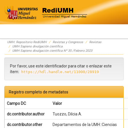
Skip
UMH: Repositorio RediUMH
Revistas y Congresos
Revistas
navigation
UMH Sapiens divulgación científica
UMH Sapiens divulgación científica Nº 35 /Febrero 2023
Por favor, use este identificador para citar o enlazar este
ítem:
https://hdl.handle.net/11000/28919
Registro completo de metadatos
Campo DC
Valor
dc.contributor.author
Tuozzo, Dilcia A.
dc.contributor.other
Departamentos de la UMH::Ciencias