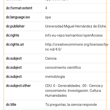
dc.format.extent
4
dc.language.iso
spa
dc.publisher
Universidad Miguel Hernández de Elche
dc.rights
info:eu-repo/semantics/openAccess
dc.rights.uri
http://creativecommons.org/licenses/by-
nc-nd/4.0/
dc.subject
Ciencia
dc.subject
conocimiento científico
dc.subject
metodología
dc.subject.other
CDU::0 - Generalidades.::00 - Ciencia y
conocimiento. Investigación. Cultura.
Humanidades.
dc.title
Tú preguntas, la ciencia responde