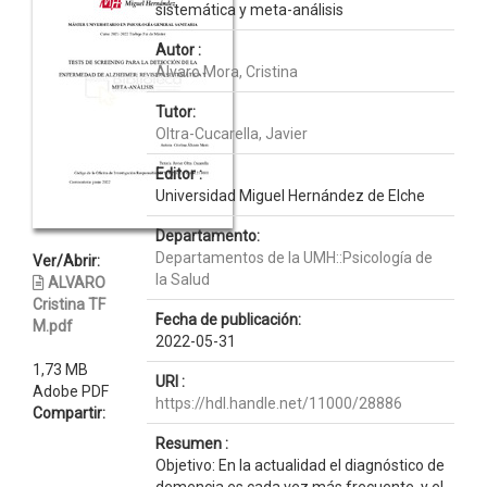
sistemática y meta-análisis
Autor :
Álvaro Mora, Cristina
Tutor:
Oltra-Cucarella, Javier
Editor :
Universidad Miguel Hernández de Elche
Departamento:
Departamentos de la UMH::Psicología de
Ver/Abrir:
la Salud
ALVARO
Cristina TF
Fecha de publicación:
M.pdf
2022-05-31
1,73 MB
URI :
Adobe PDF
https://hdl.handle.net/11000/28886
Compartir:
Resumen :
Objetivo: En la actualidad el diagnóstico de