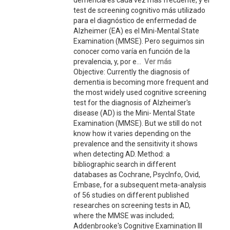
demencia es cada vez más frecuente, y el
test de screening cognitivo más utilizado
para el diagnóstico de enfermedad de
Alzheimer (EA) es el Mini-Mental State
Examination (MMSE). Pero seguimos sin
conocer como varía en función de la
prevalencia, y, por e...
Ver más
Objective: Currently the diagnosis of
dementia is becoming more frequent and
the most widely used cognitive screening
test for the diagnosis of Alzheimer's
disease (AD) is the Mini- Mental State
Examination (MMSE). But we still do not
know how it varies depending on the
prevalence and the sensitivity it shows
when detecting AD. Method: a
bibliographic search in different
databases as Cochrane, PsycInfo, Ovid,
Embase, for a subsequent meta-analysis
of 56 studies on different published
researches on screening tests in AD,
where the MMSE was included;
Addenbrooke's Cognitive Examination III