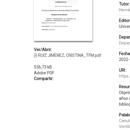
Tutor:
Herná
Editor 
Unive
Depar
Depar
Ver/Abrir:
Fecha
RUIZ JIMENEZ, CRISTINA_TFM.pdf
2022-
536,73 kB
URI :
Adobe PDF
https
Compartir:
Resum
Objeti
años d
biblio
Palab
Canula
Ventil