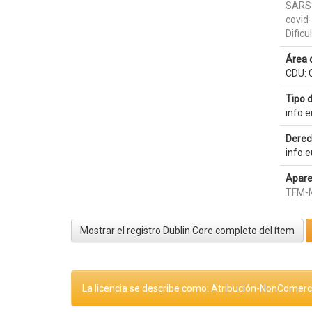
SARS
covid
Dificu
Área 
CDU: 
Tipo 
info:
Derec
info:
Apare
TFM-M
Mostrar el registro Dublin Core completo del ítem
La licencia se describe como: Atribución-NonComerci