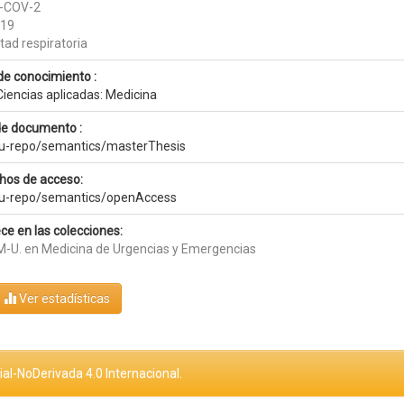
-COV-2
-19
ltad respiratoria
de conocimiento :
Ciencias aplicadas: Medicina
de documento :
eu-repo/semantics/masterThesis
hos de acceso:
eu-repo/semantics/openAccess
ce en las colecciones:
-U. en Medicina de Urgencias y Emergencias
Ver estadísticas
al-NoDerivada 4.0 Internacional.