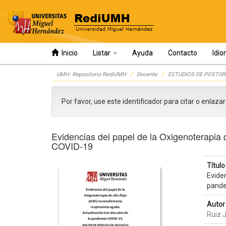
Inicio
Listar
Ayuda
Contacto
Idi
Skip
UMH: Repositorio RediUMH
Docente
ESTUDIOS DE POSTGR
navigation
Por favor, use este identificador para citar o enlaza
Evidencias del papel de la Oxigenoterapia d
COVID-19
Título 
Eviden
pande
Autor 
Ruiz 