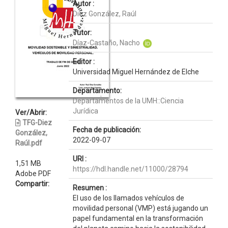
Autor :
Diez González, Raúl
Tutor:
Díaz-Castaño, Nacho
Editor :
Universidad Miguel Hernández de Elche
Departamento:
Departamentos de la UMH::Ciencia
Jurídica
Ver/Abrir:
TFG-Diez
Fecha de publicación:
González,
2022-09-07
Raúl.pdf
URI :
1,51 MB
https://hdl.handle.net/11000/28794
Adobe PDF
Compartir:
Resumen :
El uso de los llamados vehículos de
movilidad personal (VMP) está jugando un
papel fundamental en la transformación