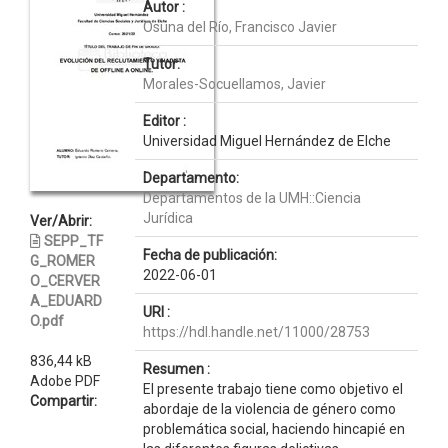
Autor :
Osuna del Río, Francisco Javier
Tutor:
Morales-Socuellamos, Javier
Editor :
Universidad Miguel Hernández de Elche
Departamento:
Departamentos de la UMH::Ciencia
Jurídica
Ver/Abrir:
SEPP_TF
Fecha de publicación:
G_ROMER
2022-06-01
O_CERVER
A_EDUARD
URI :
O.pdf
https://hdl.handle.net/11000/28753
836,44 kB
Resumen :
Adobe PDF
El presente trabajo tiene como objetivo el
Compartir:
abordaje de la violencia de género como
problemática social, haciendo hincapié en