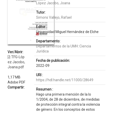
López Jacobo, Joana
Tutor:
Simons Vallejo, Rafael
Editor :
Universidad Miguel Hernández de Elche
Departamento:
Departamentos de la UMH::Ciencia
Jurídica
Ver/Abrir:
TFG-Lóp
Fecha de publicación:
ez Jacobo,
2022-09
Joana.pdf
URI :
1,17 MB
https://hdl.handle.net/11000/28649
Adobe PDF
Compartir:
Resumen :
Hago una primera mención de la lo
1/2004, de 28 de diciembre, de medidas
de protección integral contra la violencia
de género. En los conceptos de estos