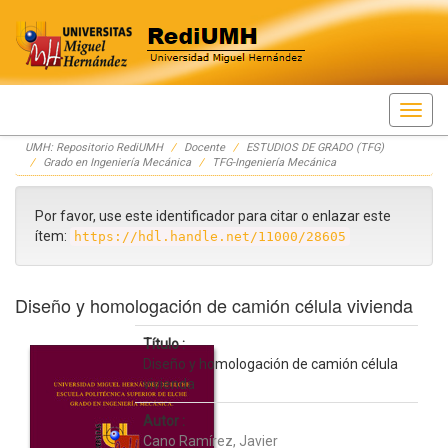
Skip
UMH: Repositorio RediUMH
Docente
ESTUDIOS DE GRADO (TFG)
navigation
Grado en Ingeniería Mecánica
TFG-Ingeniería Mecánica
Por favor, use este identificador para citar o enlazar este
ítem:
https://hdl.handle.net/11000/28605
Diseño y homologación de camión célula vivienda
Título :
Diseño y homologación de camión célula
vivienda
Autor :
Cano Ramírez, Javier