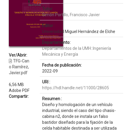
Tutor:
Simón Portillo, Francisco Javier
Editor :
Universidad Miguel Hernández de Elche
Departamento:
Departamentos de la UMH::Ingeniería
Mecánica y Energía
Ver/Abrir:
TFG-Can
Fecha de publicación:
o Ramírez,
2022-09
Javier.pdf
URI :
6,56 MB
https://hdl.handle.net/11000/28605
Adobe PDF
Compartir:
Resumen :
Diseño y homologación de un vehículo
industrial, siendo el caso del tipo chasis-
cabina n2, donde se instala un falso
bastidor diseñado para la fijación de la
celda habitable destinada a ser utilizada