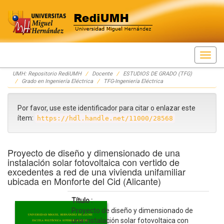
Skip
UMH: Repositorio RediUMH
Docente
ESTUDIOS DE GRADO (TFG)
navigation
Grado en Ingeniería Eléctrica
TFG-Ingeniería Eléctrica
Por favor, use este identificador para citar o enlazar este
ítem:
https://hdl.handle.net/11000/28568
Proyecto de diseño y dimensionado de una
instalación solar fotovoltaica con vertido de
excedentes a red de una vivienda unifamiliar
ubicada en Monforte del Cid (Alicante)
Título :
Proyecto de diseño y dimensionado de
una instalación solar fotovoltaica con