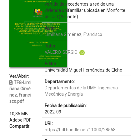
vertido de excedentes a red de una
vivienda unifamiliar ubicada en Monforte
del Cid (Alicante)
Autor :
Limiñana Giménez, Francisco
Tutor:
VALERO, SERGIO
Editor :
Universidad Miguel Hernández de Elche
Ver/Abrir:
Departamento:
TFG-Limi
Departamentos de la UMH::Ingeniería
ñana Gimé
Mecánica y Energía
nez, Franci
sco.pdf
Fecha de publicación:
2022-09
10,85 MB
Adobe PDF
URI :
Compartir:
https://hdl.handle.net/11000/28568