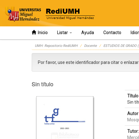
Inicio
Listar
Ayuda
Contacto
Idi
Skip
UMH: Repositorio RediUMH
Docente
ESTUDIOS DE GRADO (
navigation
Por favor, use este identificador para citar o enlaza
Sin título
Título 
Sin tí
Autor 
Mosqu
Tutor:
Mercé 