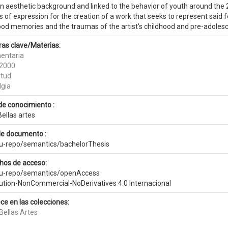
n aesthetic background and linked to the behavior of youth around the 2
of expression for the creation of a work that seeks to represent said fe
od memories and the traumas of the artist's childhood and pre-adolesce
ras clave/Materias:
entaria
2000
tud
lgia
de conocimiento :
ellas artes
de documento :
eu-repo/semantics/bachelorThesis
hos de acceso:
eu-repo/semantics/openAccess
bution-NonCommercial-NoDerivatives 4.0 Internacional
ce en las colecciones:
Bellas Artes