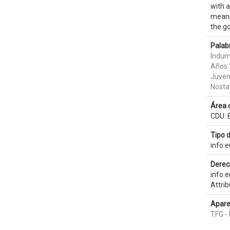
with a
means 
the go
Palab
Indum
Años 
Juven
Nosta
Área 
CDU: B
Tipo 
info:
Derec
info:
Attri
Apare
TFG - 