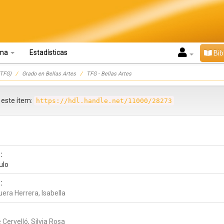
oma
Estadísticas
Bib
TFG)
Grado en Bellas Artes
TFG - Bellas Artes
r este ítem:
https://hdl.handle.net/11000/28273
:
tulo
:
era Herrera, Isabella
Cervelló, Silvia Rosa