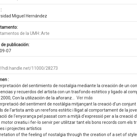
:
rsidad Miguel Hernández
tamento:
tamentos de la UMH::Arte
 de publicación:
09-07
://hdl.handle.net/11000/28273
en :
erpretación del sentimiento de nostalgia mediante la creación de un con
encias y recuerdos del artista con un trasfondo estético y ligado al co
 2000, Con la utilización de la añoranz...
Ver más
erpretació del sentiment de nostàlgia mitjançant la creació d'un conjunt 
s de l'artista amb un rerefons estètic i lligat al comportament de la jov
zació de l'enyorança pel passat com a mitjà d'expressió per a la creaci
motor creatiu i fer-lo servir per utilitzar tant els bons records com els t
es i projectes artístics
retation of the feeling of nostalgia through the creation of a set of st