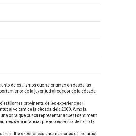
junto de estilismos que se originan en desde las
mportamiento de la juventud alrededor de la década
d'estilismes provinents de les experiències i
entut al voltant de la dècada dels 2000. Amb la
ó d'una obra que busca representar aquest sentiment
raumes de la infància i preadolescència de l'artista
yles from the experiences and memories of the artist