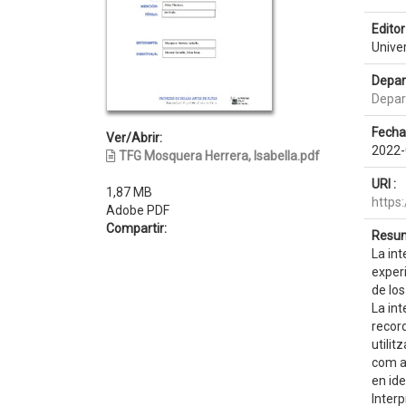
Editor 
Unive
Depar
Depar
Fecha
Ver/Abrir:
2022-
TFG Mosquera Herrera, Isabella.pdf
URI :
1,87 MB
https
Adobe PDF
Compartir:
Resum
La int
experi
de los
La int
record
utilit
com a 
en ide
Interp