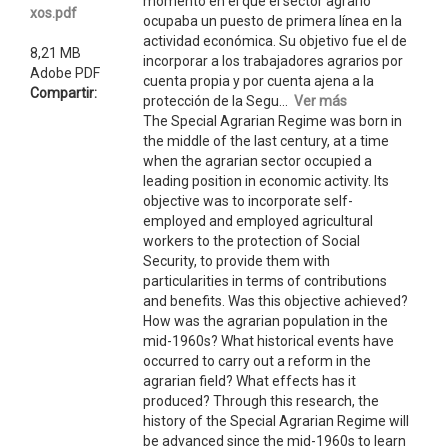
momento en el que el sector agrario
xos.pdf
ocupaba un puesto de primera línea en la
actividad económica. Su objetivo fue el de
8,21 MB
incorporar a los trabajadores agrarios por
Adobe PDF
cuenta propia y por cuenta ajena a la
Compartir:
protección de la Segu...
Ver más
The Special Agrarian Regime was born in
the middle of the last century, at a time
when the agrarian sector occupied a
leading position in economic activity. Its
objective was to incorporate self-
employed and employed agricultural
workers to the protection of Social
Security, to provide them with
particularities in terms of contributions
and benefits. Was this objective achieved?
How was the agrarian population in the
mid-1960s? What historical events have
occurred to carry out a reform in the
agrarian field? What effects has it
produced? Through this research, the
history of the Special Agrarian Regime will
be advanced since the mid-1960s to learn