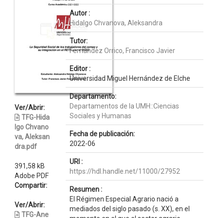
Autor :
Hidalgo Chvanova, Aleksandra
Tutor:
Fernández Orrico, Francisco Javier
Editor :
Universidad Miguel Hernández de Elche
Departamento:
Departamentos de la UMH::Ciencias
Ver/Abrir:
Sociales y Humanas
TFG-Hida
lgo Chvano
Fecha de publicación:
va, Aleksan
2022-06
dra.pdf
URI :
391,58 kB
https://hdl.handle.net/11000/27952
Adobe PDF
Compartir:
Resumen :
El Régimen Especial Agrario nació a
Ver/Abrir:
mediados del siglo pasado (s. XX), en el
TFG-Ane