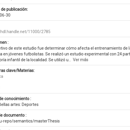
 de publicación:
06-30
//hdl.handle.net/11000/2785
en :
etivo de este estudio fue determinar cómo afecta el entrenamiento de la
a en jóvenes futbolistas. Se realizó un estudio experimental con 24 par
ría infantil de la localidad. Se utilizó u...
Ver más
ras clave/Materias:
ca
l
de conocimiento :
ellas artes: Deportes
de documento :
eu-repo/semantics/masterThesis