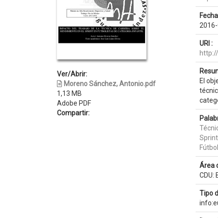
Fecha
2016-
URI :
http:
Resum
Ver/Abrir:
El obj
Moreno Sánchez, Antonio.pdf
técnic
1,13 MB
catego
Adobe PDF
Compartir:
Palab
Técni
Sprint
Fútbo
Área 
CDU: B
Tipo 
info: