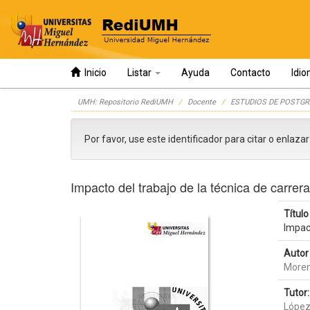
Inicio
Listar
Ayuda
Contacto
Idi
Skip
UMH: Repositorio RediUMH
Docente
ESTUDIOS DE POSTGR
navigation
Por favor, use este identificador para citar o enlaza
Impacto del trabajo de la técnica de carrera 
Título 
Impact
Autor 
Moren
Tutor:
López 