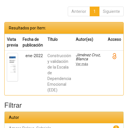
Anterior
1
Siguiente
Resultados por ítem:
Vista
Fecha de
Título
Autor(es)
Acceso
previa
publicación
Jiménez Cruz,
ene-2022
Construcción
Blanca
y validación
Elizabeth;
Ver más
Amare Pelayo,
de la Escala
Gabriela;
de
Ledesma
Dependencia
Ortega, Karla
Fernanda;
Emocional
Riveros Rosas,
(EDE)
Angélica
Filtrar
Autor