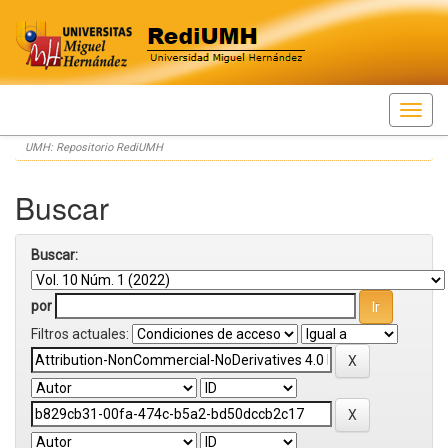
Skip
UMH: Repositorio RediUMH
navigation
Buscar
Buscar:
por
Filtros actuales: