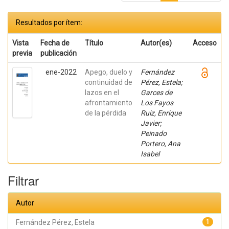
Resultados por ítem:
Vista
Fecha de
Título
Autor(es)
Acceso
previa
publicación
ene-2022
Apego, duelo y
Fernández
continuidad de
Pérez, Estela;
lazos en el
Garces de
afrontamiento
Los Fayos
de la pérdida
Ruiz, Enrique
Javier;
Peinado
Portero, Ana
Isabel
Filtrar
Autor
Fernández Pérez, Estela
1