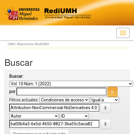
Skip
UMH: Repositorio RediUMH
navigation
Buscar
Buscar:
por
Filtros actuales: