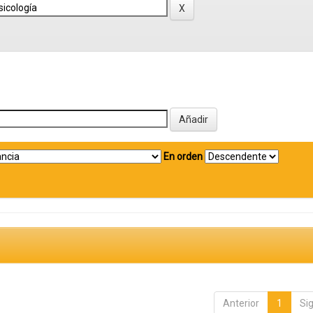
En orden
Anterior
1
Si