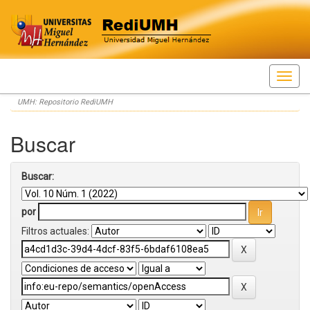
Skip
UMH: Repositorio RediUMH
navigation
Buscar
Buscar:
por
Filtros actuales: