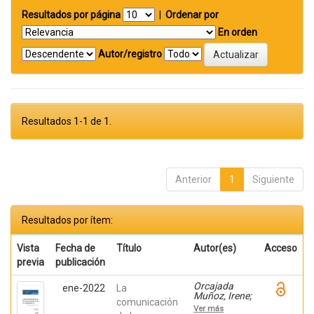
Resultados por página
|
Ordenar por
En orden
Autor/registro
Resultados 1-1 de 1.
Anterior
1
Siguiente
Resultados por ítem:
Vista
Fecha de
Título
Autor(es)
Acceso
previa
publicación
Orcajada
ene-2022
La
Muñoz, Irene;
comunicación
Leal Costa,
Ver más