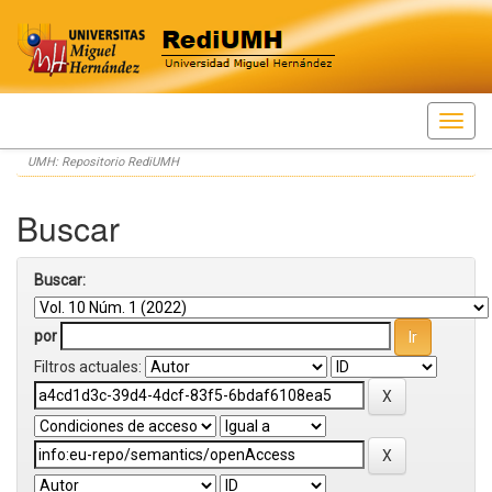
Skip
UMH: Repositorio RediUMH
navigation
Buscar
Buscar:
por
Filtros actuales: