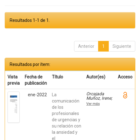
Resultados 1-1 de 1.
Anterior
1
Siguiente
Resultados por ítem:
Vista
Fecha de
Título
Autor(es)
Acceso
previa
publicación
Orcajada
ene-2022
La
Muñoz, Irene;
comunicación
Leal Costa,
Ver más
César; Díaz
de los
Agea, José
profesionales
Luís;
de urgencias y
Hernández
Ruipérez,
su relación con
Tomás;
la ansiedad y
Adánez
Martínez,
el