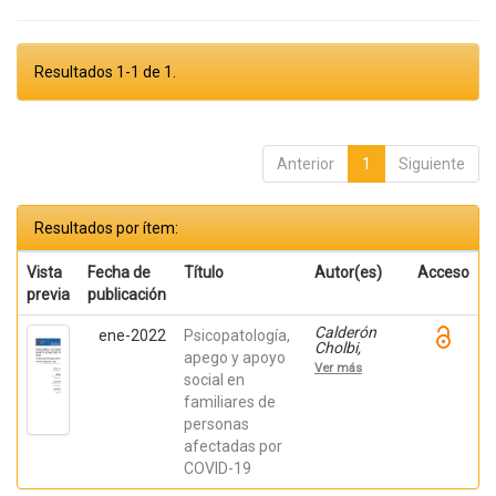
Resultados 1-1 de 1.
Anterior
1
Siguiente
Resultados por ítem:
Vista
Fecha de
Título
Autor(es)
Acceso
previa
publicación
Calderón
ene-2022
Psicopatología,
Cholbi,
apego y apoyo
Aruca;
Ver más
Delhom,
social en
Iraida;
familiares de
Mateu
personas
Mollá,
Joaquín;
afectadas por
Lacomba
COVID-19
Trejo, Laura