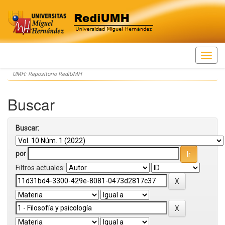
Skip
UMH: Repositorio RediUMH
navigation
Buscar
Buscar:
por
Filtros actuales: