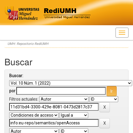
Skip
UMH: Repositorio RediUMH
navigation
Buscar
Buscar:
por
Filtros actuales: