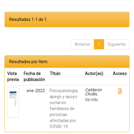
Resultados 1-1 de 1.
Anterior
1
Siguiente
Resultados por ítem:
Vista
Fecha de
Título
Autor(es)
Acceso
previa
publicación
Calderón
ene-2022
Psicopatología,
Cholbi,
apego y apoyo
Aruca;
Ver más
Delhom,
social en
Iraida;
familiares de
Mateu
personas
Mollá,
Joaquín;
afectadas por
Lacomba
COVID-19
Trejo, Laura