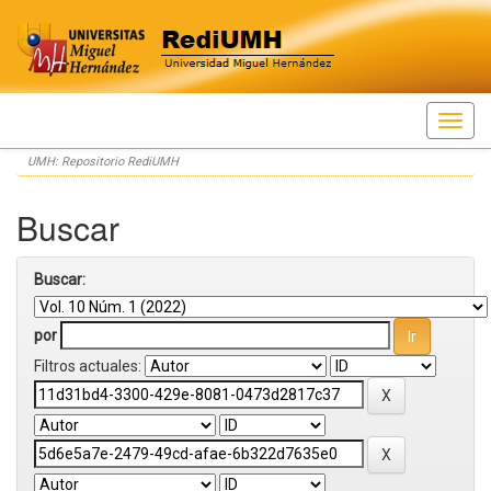
Skip
UMH: Repositorio RediUMH
navigation
Buscar
Buscar:
por
Filtros actuales: