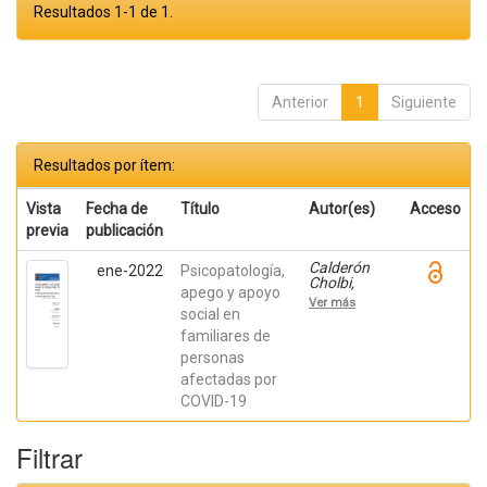
Resultados 1-1 de 1.
Anterior
1
Siguiente
Resultados por ítem:
Vista
Fecha de
Título
Autor(es)
Acceso
previa
publicación
Calderón
ene-2022
Psicopatología,
Cholbi,
apego y apoyo
Aruca;
Ver más
Delhom,
social en
Iraida;
familiares de
Mateu
personas
Mollá,
Joaquín;
afectadas por
Lacomba
COVID-19
Trejo, Laura
Filtrar