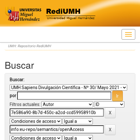
Skip
UMH: Repositorio RediUMH
navigation
Buscar
Buscar:
por
Filtros actuales: