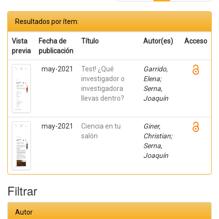
Resultados por ítem:
Vista
Fecha de
Título
Autor(es)
Acceso
previa
publicación
may-2021
Test! ¿Qué
Garrido,
investigador o
Elena;
investigadora
Serna,
llevas dentro?
Joaquín
may-2021
Ciencia en tu
Giner,
salón
Christian;
Serna,
Joaquín
Filtrar
Autor