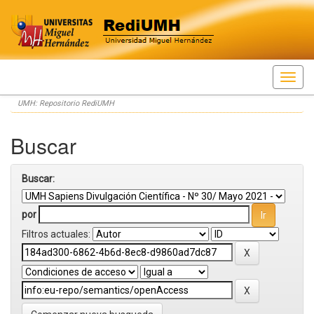
Skip
UMH: Repositorio RediUMH
navigation
Buscar
Buscar:
por
Filtros actuales: