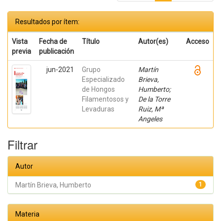
Resultados por ítem:
Vista
Fecha de
Título
Autor(es)
Acceso
previa
publicación
jun-2021
Grupo
Martín
Especializado
Brieva,
de Hongos
Humberto;
Filamentosos y
De la Torre
Levaduras
Ruiz, Mª
Angeles
Filtrar
Autor
Martín Brieva, Humberto
1
Materia