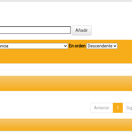
En orden
Anterior
1
Si