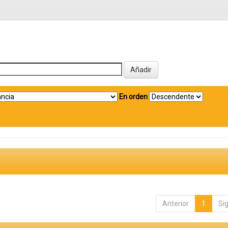
En orden
Anterior
1
Si