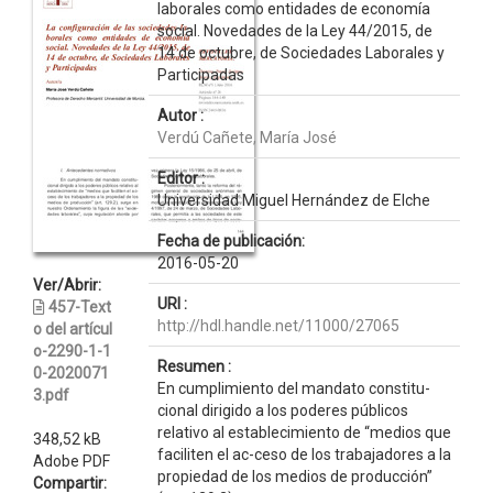
laborales como entidades de economía
social. Novedades de la Ley 44/2015, de
14 de octubre, de Sociedades Laborales y
Participadas
Autor :
Verdú Cañete, María José
Editor :
Universidad Miguel Hernández de Elche
Fecha de publicación:
2016-05-20
Ver/Abrir:
URI :
457-Text
http://hdl.handle.net/11000/27065
o del artícul
o-2290-1-1
Resumen :
0-2020071
En cumplimiento del mandato constitu-
3.pdf
cional dirigido a los poderes públicos
relativo al establecimiento de “medios que
348,52 kB
faciliten el ac-ceso de los trabajadores a la
Adobe PDF
propiedad de los medios de producción”
Compartir: