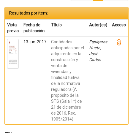
Resultados por ítem:
Vista
Fecha de
Título
Autor(es)
Acceso
previa
publicación
13-jun-2017
Cantidades
Espigares
anticipadas por el
Huete,
adquirente en la
José
construcción y
Carlos
venta de
viviendas y
finalidad tuitiva
de la normativa
reguladora (A
propósito de la
STS (Sala 1ª) de
21 de diciembre
de 2016, Rec.
1905/2014)