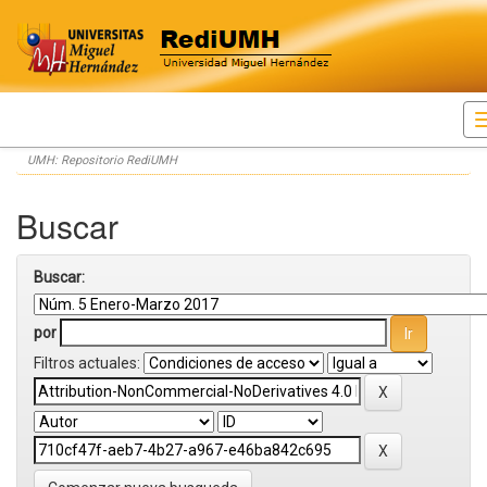
Skip
UMH: Repositorio RediUMH
navigation
Buscar
Buscar:
por
Filtros actuales: