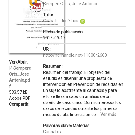
Sempere Orts, José Antonio
Tutor:
Carballo, José Luis
Fecha de publicación:
2015-09-17
URI :
http://hdl.handle.net/11000/2668
Ver/Abrir:
Resumen :
Sempere
Resumen del trabajo: El objetivo del
Orts_Jose
estudio es diseñar una propuesta de
Antonio.pd
intervención en Prevención de recaídas en
f
un sujeto abstinente al cannabis y para
533,57 kB
ello se lleva a cabo un análisis de un
Adobe PDF
diseño de caso único. Son numerosos los
Compartir:
casos de recaídas durante los primeros
meses de abstinencia en co...
Ver más
Palabras clave/Materias:
Cannabis