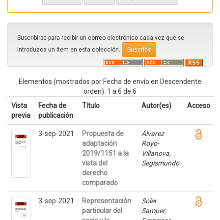
Suscribirse para recibir un correo electrónico cada vez que se
introduzca un ítem en esta colección.
Elementos (mostrados por Fecha de envío en Descendente
orden): 1 a 6 de 6
Vista
Fecha de
Título
Autor(es)
Acceso
previa
publicación
3-sep-2021
Propuesta de
Álvarez
adaptación
Royo-
2019/1151 a la
Villanova,
vista del
Segismundo
derecho
comparado
3-sep-2021
Representación
Soler
particular del
Samper,