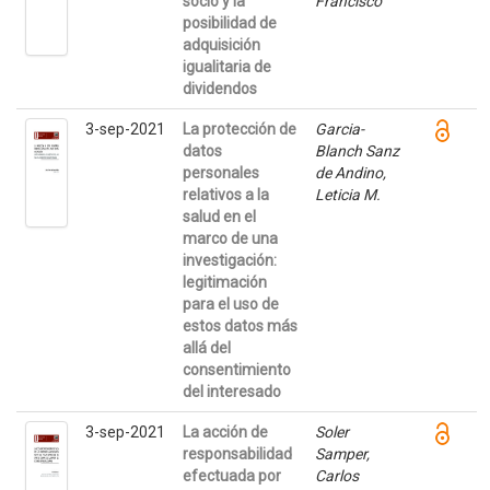
socio y la
Francisco
posibilidad de
adquisición
igualitaria de
dividendos
3-sep-2021
La protección de
Garcia-
datos
Blanch Sanz
personales
de Andino,
relativos a la
Leticia M.
salud en el
marco de una
investigación:
legitimación
para el uso de
estos datos más
allá del
consentimiento
del interesado
3-sep-2021
La acción de
Soler
responsabilidad
Samper,
efectuada por
Carlos