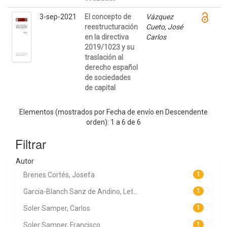
3-sep-2021
El concepto de
Vázquez
reestructuración
Cueto, José
en la directiva
Carlos
2019/1023 y su
traslación al
derecho español
de sociedades
de capital
Elementos (mostrados por Fecha de envío en Descendente
orden): 1 a 6 de 6
Filtrar
Autor
Brenes Cortés, Josefa
1
Garcia-Blanch Sanz de Andino, Let...
1
Soler Samper, Carlos
1
Soler Samper, Francisco
1