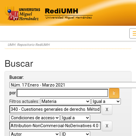
Skip
UMH: Repositorio RediUMH
navigation
Buscar
Buscar:
por
Filtros actuales: