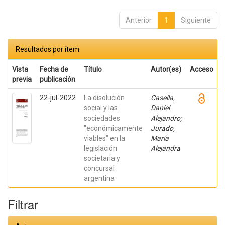
Anterior
1
Siguiente
Resultados por ítem:
Vista
Fecha de
Título
Autor(es)
Acceso
previa
publicación
22-jul-2022
La disolución
Casella,
social y las
Daniel
sociedades
Alejandro;
"económicamente
Jurado,
viables" en la
María
legislación
Alejandra
societaria y
concursal
argentina
Filtrar