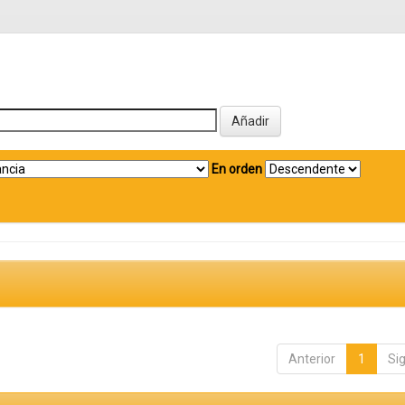
En orden
Anterior
1
Si