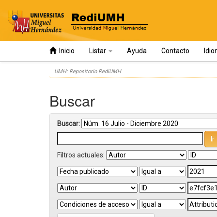
Inicio
Listar
Ayuda
Contacto
Idi
Skip
UMH: Repositorio RediUMH
navigation
Buscar
Buscar:
Filtros actuales: